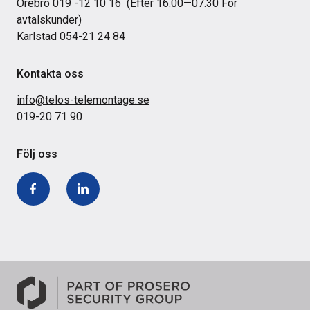
Örebro 019 -12 10 16 (Efter 16.00—07.30 För
avtalskunder)
Karlstad 054-21 24 84
Kontakta oss
info@telos-telemontage.se
019-20 71 90
Följ oss
Facebook
LinkedIn